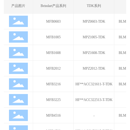
产品图片
Beindart产品系列
TDK系列
MFB0603
MPZ0603-TDK
BLM0
MFB1005
MPZ1005-TDK
BLM1
MFB1608
MPZ1608-TDK
BLM1
MFB2012
MPZ2012-TDK
BLM2
MFB3216
HF**ACC321611-T-TDK
BLM3
MFB3225
HF**ACC322513-T-TDK
MFB4516
-
BLM4