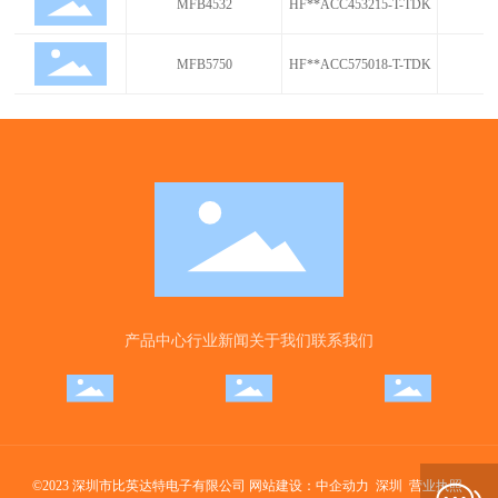
MFB4532
HF**ACC453215-T-TDK
MFB5750
HF**ACC575018-T-TDK
产品中心
行业新闻
关于我们
联系我们
©2023 深圳市比英达特电子有限公司
网站建设：中企动力
深圳
营业执照