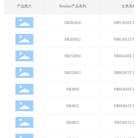
产品图片
Beindart产品系列
太诱系列
NR201610
NRV2010T-TA
NR201612
NRV2012T-TA
NR252010
NRH2410T-TA
NR252012
NRH2412T-TA
NR3010
NRH3010T-TA
NR3012
NRH3012T-TA
NR3015
NRS3015T-TA